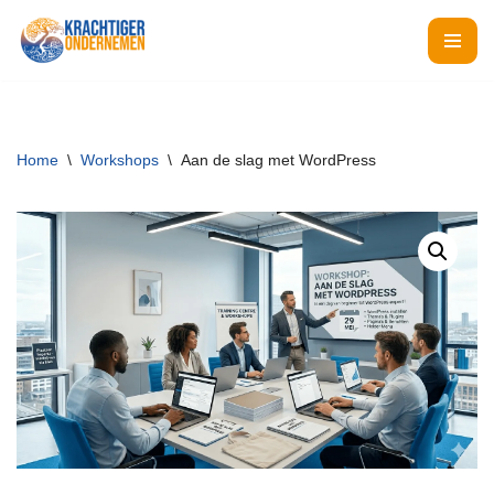
Ga
naar
de
inhoud
Home
\
Workshops
\
Aan de slag met WordPress