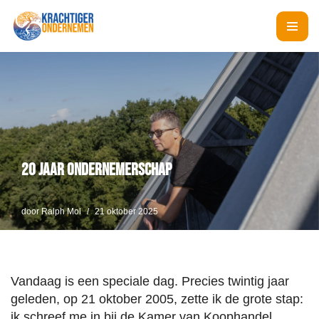
Ga
naar
de
inhoud
20 jaar ondernemerschap
door
Ralph Mol
21 oktober 2025
Vandaag is een speciale dag. Precies twintig jaar
geleden, op 21 oktober 2005, zette ik de grote stap:
ik schreef me in bij de Kamer van Koophandel