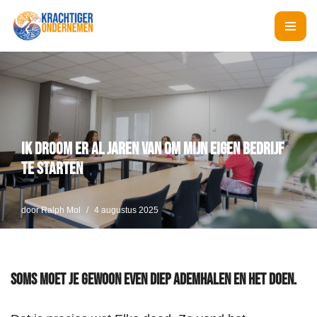
Ga
naar
de
inhoud
Ik droom er al jaren van om mijn eigen bedrijf
te starten
door
Ralph Mol
4 augustus 2025
Soms moet je gewoon even diep ademhalen en het doen.