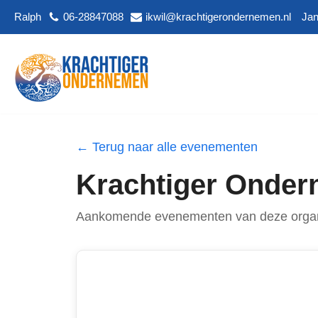
Ralph
06-28847088
ikwil@krachtigerondernemen.nl
Jan
Ga
naar
de
inhoud
← Terug naar alle evenementen
Krachtiger Onde
Aankomende evenementen van deze organ