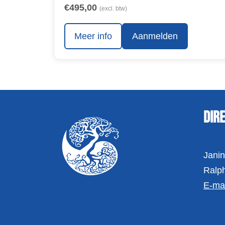
€495,00
(excl. btw)
Meer info
Aanmelden
Dir
Jani
Ralp
E-mai