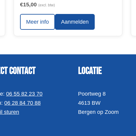
€15,00
(excl. btw)
Meer info
Aanmelden
ect contact
Locatie
ne:
06 55 82 23 70
Poortweg 8
h:
06 28 84 70 88
4613 BW
l sturen
Bergen op Zoom