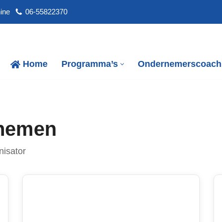
ine
06-55822370
Home
Programma’s
Ondernemerscoach
rnemen
isator