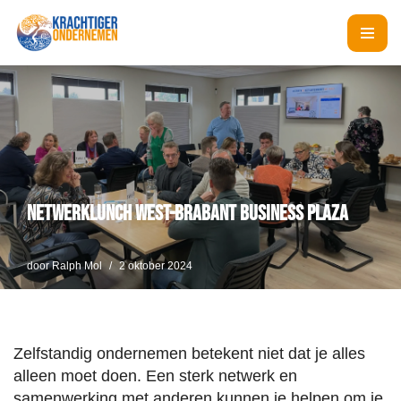
Ga
naar
de
inhoud
Netwerklunch West-Brabant Business Plaza
door
Ralph Mol
2 oktober 2024
Zelfstandig ondernemen betekent niet dat je alles
alleen moet doen. Een sterk netwerk en
samenwerking met anderen kunnen je helpen om je