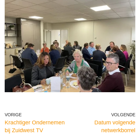
VORIGE
VOLGENDE
Krachtiger Ondernemen
Datum volgende
bij Zuidwest TV
netwerkborrel