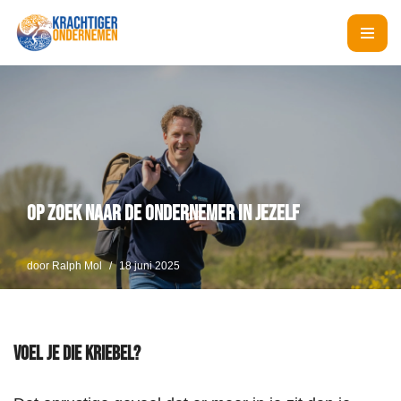
Ga
naar
de
inhoud
Op zoek naar de ondernemer in jezelf
door
Ralph Mol
18 juni 2025
Voel je die kriebel?