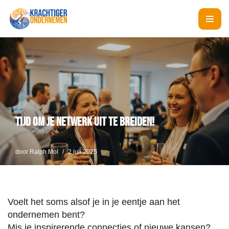
Ga
naar
de
inhoud
Tijd om je netwerk uit te breiden!
door
Ralph Mol
2 juli 2025
Voelt het soms alsof je in je eentje aan het
ondernemen bent?
Mis je inspirerende connecties of nieuwe kansen?