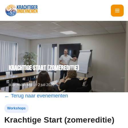
Ga
naar
de
inhoud
Krachtige Start (zomereditie)
door
Ralph Mol
2 juli 2026
← Terug naar evenementen
Workshops
Krachtige Start (zomereditie)